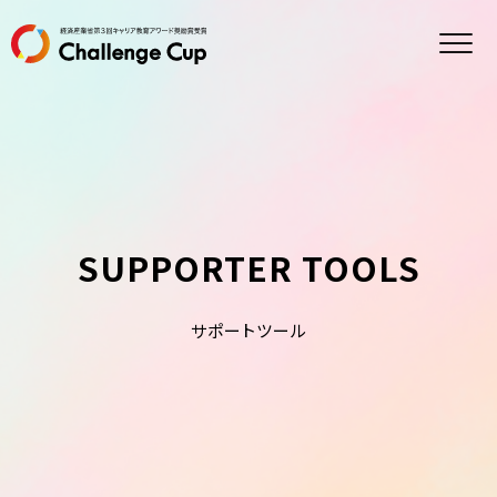
ホーム
チャレンジカップとは
参加方法
過去の開催
エントリー
観戦申し込み
プライバシーポリシー
SUPPORTER TOOLS
特定商取引法に基づく表記
協賛について
サポートツール
事業概要
お問い合わせ
情報セキュリティ方針
FCE
FaCE!
FCE エデュケーション