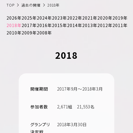
TOP
過去の開催
2018年
日本コスモトピア
2026年
2025年
2024年
2023年
2022年
2021年
2020年
2019年
2018年
2017年
2016年
2015年
2014年
2013年
2012年
2011年
2010年
2009年
2008年
2018
開催期間
2017年9月～2018年3月
参加者数
2,671組 21,553名
グランプリ
2018年3月30日
決定戦