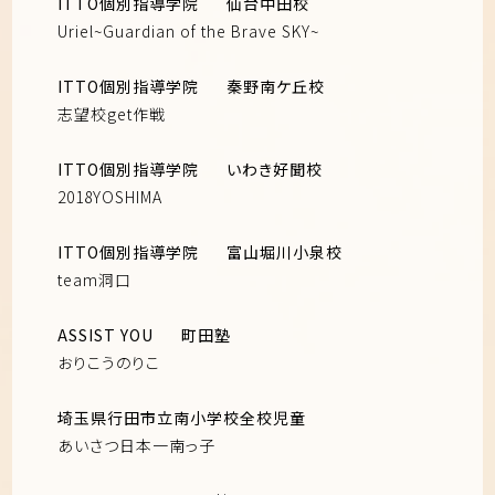
ITTO個別指導学院
仙台中田校
Uriel~Guardian of the Brave SKY~
ITTO個別指導学院
秦野南ケ丘校
志望校get作戦
ITTO個別指導学院
いわき好聞校
2018YOSHIMA
ITTO個別指導学院
富山堀川小泉校
team洞口
ASSIST YOU
町田塾
おりこうのりこ
埼玉県行田市立南小学校全校児童
あいさつ日本一南っ子