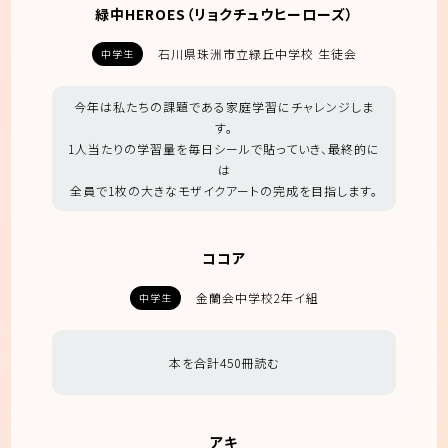
緑中HEROES（リョクチュウヒーローズ）
石川県珠洲市立緑丘中学校 生徒会
中学生
今年は私たちの課題である家庭学習にチャレンジしま
す。
1人当たりの学習量を毎日シールで貼っていき、最終的に
は
全員で1枚の大きなモザイクアートの完成を目指します。
ココア
金蘭会中学校2年イ組
中学生
本を合計450冊読む
アキ