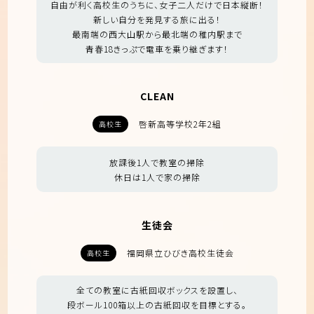
自由が利く高校生のうちに、女子二人だけで日本縦断！
新しい自分を発見する旅に出る！
最南端の西大山駅から最北端の稚内駅まで
青春18きっぷで電車を乗り継ぎます！
CLEAN
啓新高等学校2年2組
高校生
放課後1人で教室の掃除
休日は1人で家の掃除
生徒会
福岡県立ひびき高校生徒会
高校生
全ての教室に古紙回収ボックスを設置し、
段ボール100箱以上の古紙回収を目標とする。