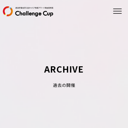
ホーム
チャレンジカップとは
参加方法
過去の開催
エントリー
観戦申し込み
プライバシーポリシー
ARCHIVE
特定商取引法に基づく表記
協賛について
過去の開催
事業概要
お問い合わせ
情報セキュリティ方針
FCE
FaCE!
FCE エデュケーション