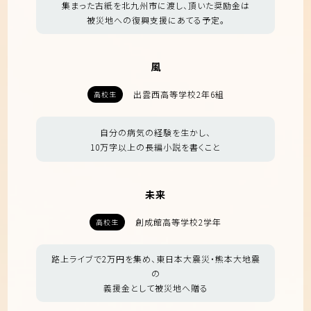
集まった古紙を北九州市に渡し、頂いた奨励金は
被災地への復興支援にあてる予定。
風
出雲西高等学校2年6組
高校生
自分の病気の経験を生かし、
10万字以上の長編小説を書くこと
未来
創成館高等学校2学年
高校生
路上ライブで2万円を集め、東日本大震災・熊本大地震
の
義援金として被災地へ贈る