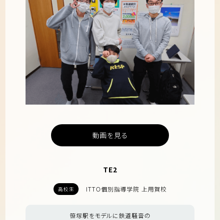
動画を見る
TE2
ITTO個別指導学院 上用賀校
高校生
笹塚駅をモデルに鉄道騒音の