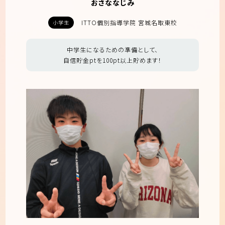
おさななじみ
ITTO個別指導学院 宮城名取東校
小学生
中学生になるための準備として、
自信貯金ptを100pt以上貯めます！