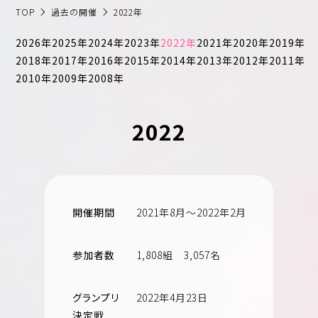
TOP
過去の開催
2022年
日本コスモトピア
2026年
2025年
2024年
2023年
2022年
2021年
2020年
2019年
2018年
2017年
2016年
2015年
2014年
2013年
2012年
2011年
2010年
2009年
2008年
2022
開催期間
2021年8月～2022年2月
参加者数
1,808組 3,057名
グランプリ
2022年4月23日
決定戦