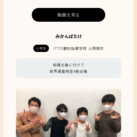
動画を見る
みかんばたけ
ITTO個別指導学院 上用賀校
小学生
知識を身に付けて
世界遺產檢定4級合格