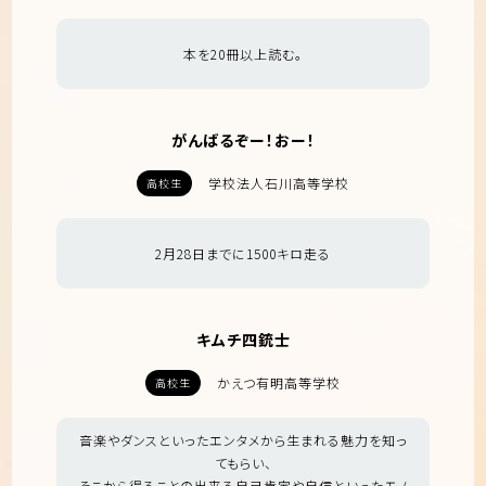
本を20冊以上読む。
がんばるぞー！おー！
学校法人石川高等学校
高校生
2月28日までに1500キロ走る
キムチ四銃士
かえつ有明高等学校
高校生
音楽やダンスといったエンタメから生まれる魅力を知っ
てもらい、
そこから得ることの出来る自己肯定や自信といったモノ